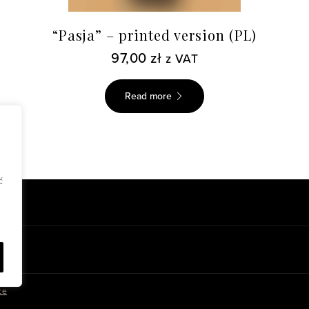
“Pasja” – printed version (PL)
97,00
zł
z VAT
Read more
ć
ce