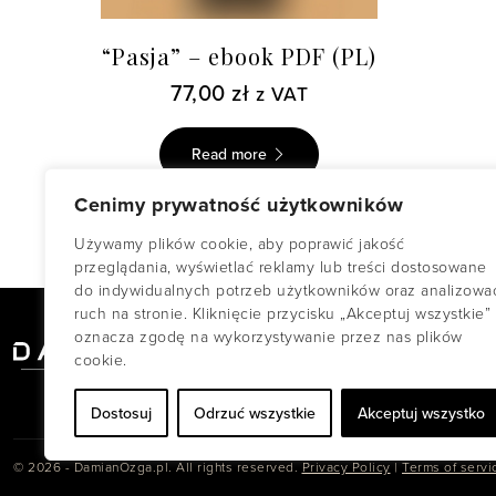
“Pasja” – ebook PDF (PL)
77,00
zł
z VAT
Read more
Cenimy prywatność użytkowników
Używamy plików cookie, aby poprawić jakość
przeglądania, wyświetlać reklamy lub treści dostosowane
do indywidualnych potrzeb użytkowników oraz analizowa
ruch na stronie. Kliknięcie przycisku „Akceptuj wszystkie”
oznacza zgodę na wykorzystywanie przez nas plików
cookie.
Dostosuj
Odrzuć wszystkie
Akceptuj wszystko
© 2026 - DamianOzga.pl. All rights reserved.
Privacy Policy
|
Terms of servi