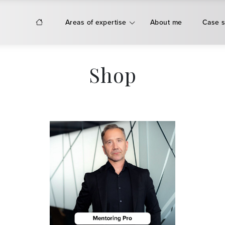
Areas of expertise
About me
Case s
Shop