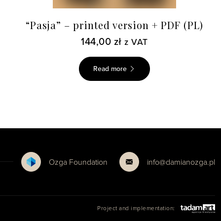
“Pasja” – printed version + PDF (PL)
144,00
zł
z VAT
Read more
Ozga Foundation
info@damianozga.pl
Project and implementation: