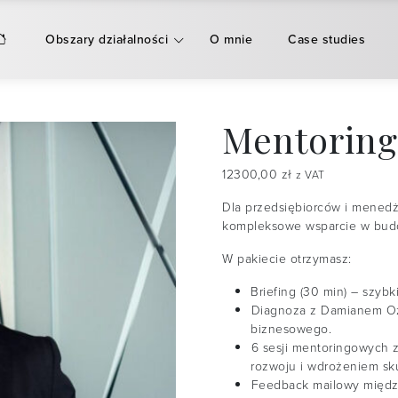
Obszary działalności
O mnie
Case studies
Mentoring
12300,00
zł
z VAT
Dla przedsiębiorców i menedże
kompleksowe wsparcie w budow
W pakiecie otrzymasz:
Briefing (30 min) – szybk
⁠Diagnoza z Damianem Oz
biznesowego.
⁠6 sesji mentoringowych 
rozwoju i wdrożeniem sk
⁠Feedback mailowy między