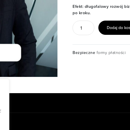
Efekt: długofalowy rozwój bi
po kroku.
ilość
Dodaj do ko
Mentoring
Pro
Bezpieczne
formy płatności
ć