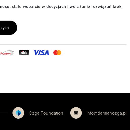
znesu, stałe wsparcie w decyzjach i wdrażanie rozwiązań krok
szyka
Ozga Foundation
info@damianozga.pl